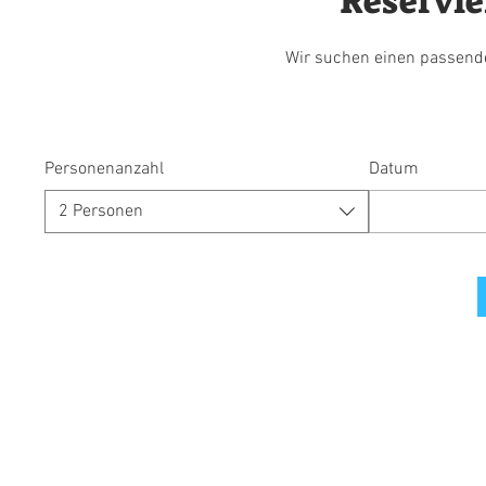
Reservie
Wir suchen einen passende
Personenanzahl
Datum
2 Personen
GASTH
Hutneck 10 . 78713 Schramberg . +