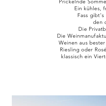
P
rickelnde
Sommer-
Ein kühles, 
Fass
gibt's
den d
Die Privat
Die Weinmanufaktu
Weinen aus bester
Riesling oder Ros
klassisch ein Vi