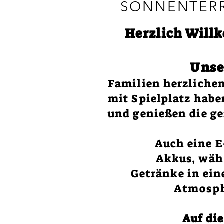
SONNENTERR
Herzlich Wil
Unse
Familien herzliche
mit Spielplatz hab
und genießen die g
Auch eine E
Akkus,
wäh
Getränke in e
in
Atmosp
Auf die