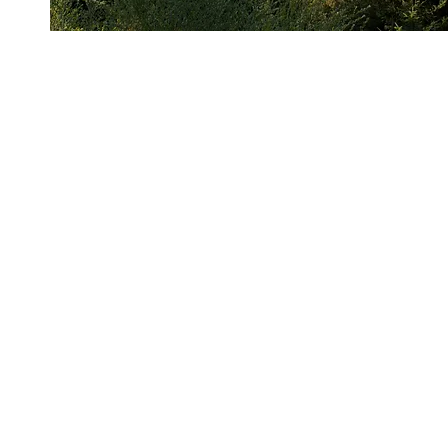
GASTH
Hutneck 10 . 78713 Schramberg . +
IMPRESS